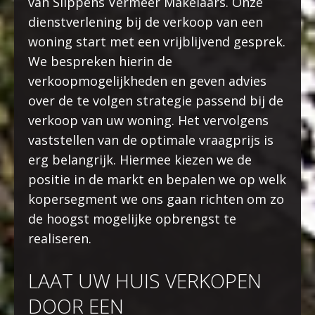
van Slippens Vermeer Makelaars. Onze
dienstverlening bij de verkoop van een
UW
VRAAG
woning start met een vrijblijvend gesprek.
/
We bespreken hierin de
OPMERKING
verkoopmogelijkheden en geven advies
over de te volgen strategie passend bij de
verkoop van uw woning. Het vervolgens
vaststellen van de optimale vraagprijs is
erg belangrijk. Hiermee kiezen we de
positie in de markt en bepalen we op welk
kopersegment we ons gaan richten om zo
de hoogst mogelijke opbrengst te
realiseren.
LAAT UW HUIS VERKOPEN
DOOR EEN