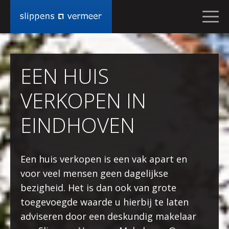
CONTACT
OPNEMEN
EEN HUIS
MIJN
VRAAG
VERKOPEN IN
IS
VOOR
EINDHOVEN
SLIPPENSVERMEER
Wonen
NAAM
Een huis verkopen is een vak apart en
voor veel mensen geen dagelijkse
EMAIL
bezigheid. Het is dan ook van grote
toegevoegde waarde u hierbij te laten
TELEFOONNUMMER
adviseren door een deskundig makelaar