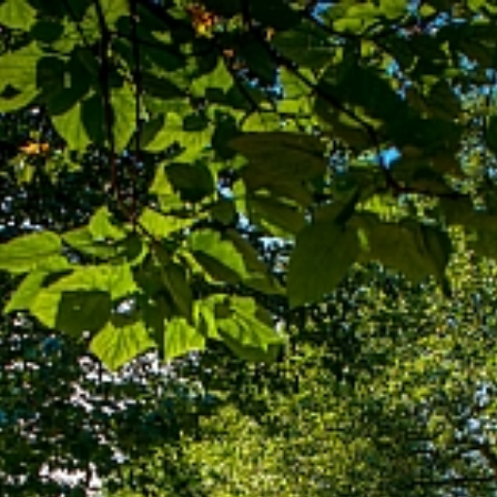
CONTACT
OPNEMEN
MIJN
VRAAG
IS
VOOR
SLIPPENSVERMEER
Wonen
NAAM
EMAIL
TELEFOONNUMMER