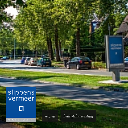
UW
VRAAG
/
OPMERKING
wonen
bedrijfshuisvesting