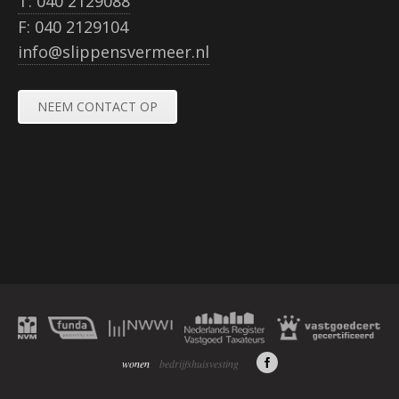
T: 040 2129088
F: 040 2129104
UW
VRAAG
info@slippensvermeer.nl
/
OPMERKING
NEEM CONTACT OP
wonen
bedrijfshuisvesting