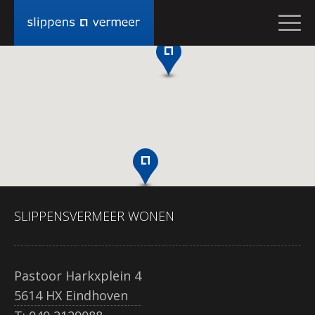
CONTACT
OPNEMEN
MIJN
VRAAG
IS
VOOR
SLIPPENSVERMEER
Wonen
NAAM
SLIPPENSVERMEER WONEN
EMAIL
Pastoor Harkxplein 4
TELEFOONNUMMER
5614 HX Eindhoven