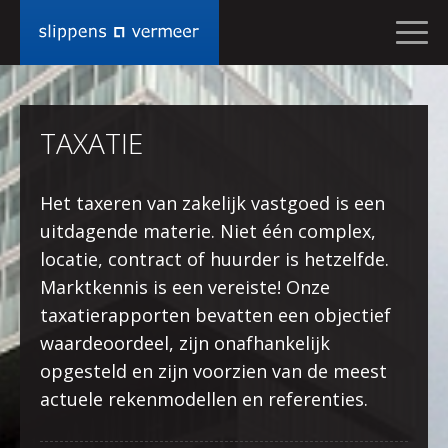
CONTACT
OPNEMEN
TAXATIE
MIJN
VRAAG
IS
Het taxeren van zakelijk vastgoed is een
VOOR
uitdagende materie. Niet één complex,
SLIPPENSVERMEER
locatie, contract of huurder is hetzelfde.
Bedrijfshuisvesting
NAAM
Marktkennis is een vereiste! Onze
taxatierapporten bevatten een objectief
waardeoordeel, zijn onafhankelijk
EMAIL
opgesteld en zijn voorzien van de meest
actuele rekenmodellen en referenties.
TELEFOONNUMMER