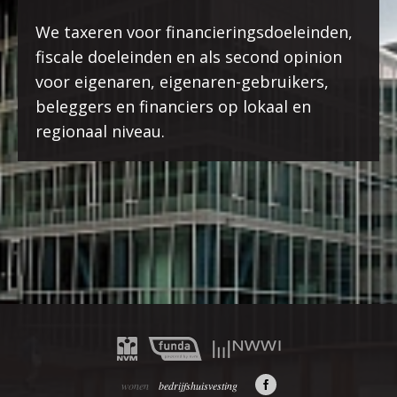
UW
We taxeren voor financieringsdoeleinden,
VRAAG
fiscale doeleinden en als second opinion
/
voor eigenaren, eigenaren-gebruikers,
OPMERKING
beleggers en financiers op lokaal en
regionaal niveau.
wonen
bedrijfshuisvesting